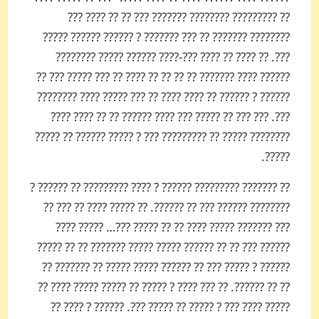
?? ????????? ???????? ??????? ??? ?? ?? ???? ???
???????? ??????? ?? ??? ??????? ? ?????? ?????? ?????
???. ?? ???? ?? ???? ???-???? ?????? ????? ????????
?????? ???? ??????? ?? ?? ?? ?? ???? ?? ??? ????? ??? ??
?????? ? ?????? ?? ???? ???? ?? ??? ????? ???? ????????
???. ??? ??? ?? ????? ??? ???? ?????? ?? ?? ???? ????
???????? ????? ?? ????????? ??? ? ????? ?????? ?? ?????
?????.
?? ??????? ????????? ?????? ? ???? ????????? ?? ?????? ?
???????? ?????? ??? ?? ??????. ?? ????? ???? ?? ??? ??
??? ??????? ????? ???? ?? ?? ????? ???… ????? ????
?????? ??? ?? ?? ?????? ????? ????? ??????? ?? ?? ?????
?????? ? ????? ??? ?? ?????? ????? ????? ?? ??????? ??
?? ?? ??????. ?? ??? ???? ? ????? ?? ????? ????? ???? ??
????? ???? ??? ? ????? ?? ????? ???. ?????? ? ???? ??