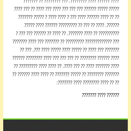
???? ?????? ???? ????????. ??? ???????? ?? ???????
????? ????? ?????? ??? ??? ??? ???? ??? ???? ?? ??? ????
?? ?? ???? ?????? ???? ??? ? ???? ???? ? ????? ???????
??????. ???? ?? ??? ?? ????????? ?????? ???? ?????
?????????? ?? ???? ???????. ?? ???? ?? ?????? ??? ??? ?
??? ????????????? ????????? ?? ??????? ??? ???? ???????
??????? ??? ???? ?? ????? ???? ????? ???? ???. ??? ??
???? ?????? ???????? ?? ??? ??? ??? ???? ???????? ??????
???? ??????? ???? ?? ??? ????. ?? ???? ???? ????????? ??
??????? ???????? ?? ????? ??????? ?? ???? ???? ?????? ??
?? ?? ???? ???????? ???? ???????:
?????? ???? ???????