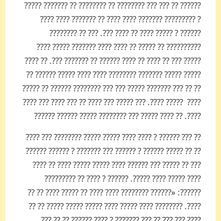
?????? ?? ??? ??? ???????? ?? ???????? ?? ??????? ?????
? ????????? ??????? ???? ???? ?? ??????? ???? ????
?????? ? ????? ???? ?? ???? ???. ??? ?? ????????
?????????? ?? ????? ?? ???? ???? ??????? ????? ????
????? ??? ?? ???? ?? ???? ?????? ?? ??????? ???. ?? ????
????? ????? ??????? ???????? ???? ???? ????? ?????? ??
?? ?? ??? ??????? ????? ??? ??? ???????? ?????? ?? ?????
???? ????? ????. ??? ????? ??? ???? ?? ??? ???? ??? ????
????. ?? ???? ????? ??? ???????? ????? ?????? ??????
?? ??? ?????? ? ???? ???? ????? ????? ???????? ??? ????
?? ?? ????? ?????? ? ?????? ??? ??????? ? ?????? ??????
??? ?? ????? ??? ?????? ???? ????? ????? ???? ?? ????
???? ????? ???? ?????. ?????? ? ???? ?? ?????????
??????: «?????? ???????? ???? ???? ?? ????? ???? ?? ??
????. ???????? ???? ????? ???? ????? ????? ????? ?? ??
???? ??? ??? ?? ??? ??????? ? ???? ?????? ?? ?? ???