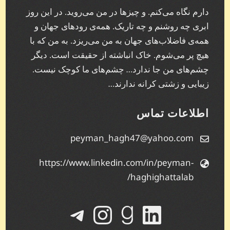
دارم نگاه می‌کنم. و چیز‌ها در من می‌روید. در این روز
ابری چه روشنم و چه تاریک. همه‌ی رودهای جهان و
همه‌ی فاضلاب‌های جهان به من می‌ریزد. به من که با
هیچ پر می‌شوم. خاک انباشته از حقیقت است. دیگر
چشم‌های من جا ندارد… چشم‌های ما کوچک نیست.
زیبایی و زشتی کرانه ندارند…
اطلاعات تماس
peyman_hagh47@yahoo.com
https://www.linkedin.com/in/peyman-
haghighattalab/
لینکداین
گودریدز
تلگرام
اینستاگرم