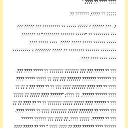
???? ???? ?? ????.”
????? ?? ????/ ??????? ??
2- ??? ?????? ? ????? ????? ?? ????????? ??? ????? ???
??? ???????? ?? “????? ??????? ????????” ?? ???????
????? ?????? ????? ????? ?????. ???? ????? ????
???????? ??????? ???????? ?? ????? ???????? ? ?????????
???? ???? ???? ????.
??? ?? ????? ??? ??? ??????? ??????? ?? ????? ???? ???.
?? ??????? ??????? ??????? ??? ??? ?? ????? ????? ????
???? ?? ??? ???? ??????? ???? ??? ?? ?? ???? ??? ? ?? ??
???? ?????? ??????. ?? ????: “?????? ???? ????? ?? ?????
??? ? ?????? ???? ????? ????? ??????? ?? ?? ?? ???? ?? ??
??? ????? ?? ??????? ????? ???????? ???? ?? ????? ????-
??? ?? ??????- ????? ????. ?? ???? ??? ?????? ??????
?????? ???? ?????? ???? ?? ???? ????.” ??? ?? ????? ????