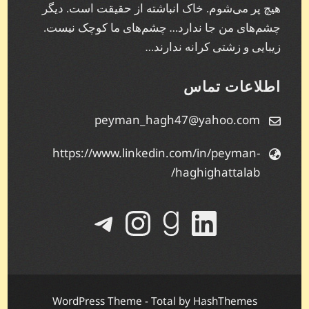
هیچ پر می‌شوم. خاک انباشته از حقیقت است. دیگر
چشم‌های من جا ندارد… چشم‌های ما کوچک نیست.
زیبایی و زشتی کرانه ندارند…
اطلاعات تماس
peyman_hagh47@yahoo.com
https://www.linkedin.com/in/peyman-
haghighattalab/
لینکداین
گودریدز
تلگرام
اینستاگرم
WordPress Theme - Total
by HashThemes