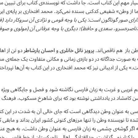
سیار مهم این کتاب است. جا داشت که نویسنده‌ی کتاب برای تبیین
ما از وطن» شفیعی کدکنی بسنده نمی‌کرد. محمد افتخاری بر پایه‌ی این 
ای صور گوناگون است: یکی با وجه قومی و نژادی آن سروکار دارد (فر
ناصرخسرو، سعدی و حافظ)؛ دیگری با وجه عرفانی آن (مولوی و صوفیه
وطن باز هم ناقص‌اند.
پرویز ناتل خانلری
و
احسان یارشاطر
دو تن از اه
 به صورت جداگانه در دو بازه‌ی زمانی و مکانی متفاوت یک جمله‌ی مشتر
» یکی از ادیبانی نیز که محمد افتخاری در این کتاب به آن‌ها نپرد
غم غریبی و غربت به زبان فارسی نگاشته شود و فصل و جایگاهی ویژ
 کامشاد در یادداشتی نوشته بود که برای شاهرخ مسکوب، فرهنگ ای
ارسی به عنوان وطن دیدگاهی است که جای خالی آن به شدت در این 
ده تا نویسنده وطن را تنها مرزهای کنونی کشور ایران بداند و مابقی 
که اگر گوشه‌ی چشمی به زبان فارسی به عنوان وطن داشت، به هیچ عن
ی را کنار نمی‌گذاشت. جداافتادگی اهالی تاجیکستان از خط فارسی، 