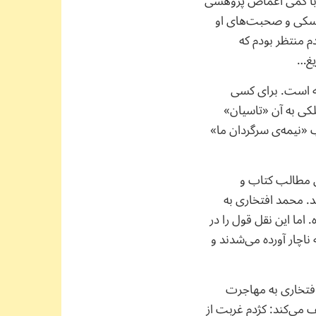
و با کمی اغماض پژوهشی
کوفسکی و صحبت‌های او
 منتظر بودم که
یغ…
 است. برای کسی
کی به آن «تاسیان»
 «نیمه‌ی سرگردان ما»
ی مطالب کتاب و
د. محمد افتخاری به
اما این نقل قول را در
اچار آورده می‌شدند و
افتخاری به مهاجرت
 می‌کند: کژدم غربت از