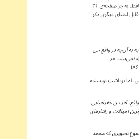
ناصرخسرو، خاک دامن‌گیر غربت از باباطاهر، شام غربت از بیدل دهلوی و نماز شام غریبان از حافظ. به جز صفحه‌ی ۲۴
 قابل اعتنای دیگری ذکر
ه به آن‌چه در واقع حی
 نمی‌بیند. هر
فی. اما برداشت نویسنده
اقع، آفریدن جغرافیایی
ترین احوالات و رفتارهای
جموع تصویری که محمد