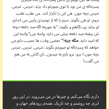
پسرخاله ی من بود تا توی صورتم داد بزند: نترس. نترس.
نترس بچه جون. هی این را تکرار کند. من عقب عقب
بروم. او هی بگوید. سرم را که از نومیدی پایین می اندازم
او بیاید زیر نگاهم و بگوید: “یه مورچه اگه صد دفعه دونه
ش بیفته صد دفعه برش می داره. واسه چی؟ واسه این
که امید داره.
مگه چیه
؟” بعضی وقت ها عجیب دلم می
خواهد که پسرخاله تو صورتم بگوید: نترس. نترس. نترس
بچه جون./ برو. برو بازم به میدون…ای کاش به من هم
می گفت!
دارم نگاه می‌کنم. و چیز‌ها در من می‌روید. در این روز
ابری چه روشنم و چه تاریک. همه‌ی رودهای جهان و