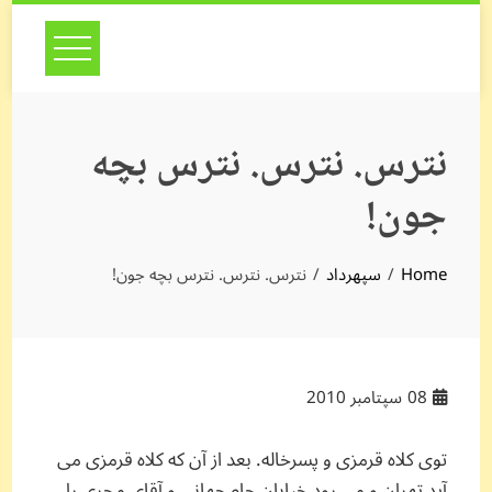
Skip
to
content
نترس. نترس. نترس بچه
جون!
Home
سپهرداد
نترس. نترس. نترس بچه جون!
08
سپتامبر 2010
توی کلاه قرمزی و پسرخاله. بعد از آن که کلاه قرمزی می
آید تهران و می رود خیابان جام جهانی و آقای مجری را