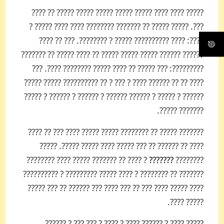
????? ???? ???? ????? ????? ????? ????? ????? ?? ????
???. ????? ????? ?? ??????? ???????? ???? ???? ????? ?
????: ???? ?????????? ????? ? ????????. ??? ?? ????
?????? ?????? ????? ????? ????? ?? ???? ????? ?? ???????
?????????: ??? ????? ?? ???? ????? ???????? ????. ???
???? ?? ?? ?????? ???? ? ??? ? ?? ?????????? ????? ?????
?????? ? ????? ? ?????? ?????? ? ?????? ? ?????? ? ?????
??????? ?????.
??????? ????? ?? ???????? ????? ????? ???? ??? ?? ????
???? ?? ?????? ?? ??? ????? ???? ????? ?????. ?????
? ???? ?? ??????? ????? ???? ????????
???????
????????
??????? ?? ???????? ? ???? ????? ????????? ? ??????????
???? ????? ???? ??? ?? ??? ???? ??? ?????? ?? ??? ?????
????? ????.