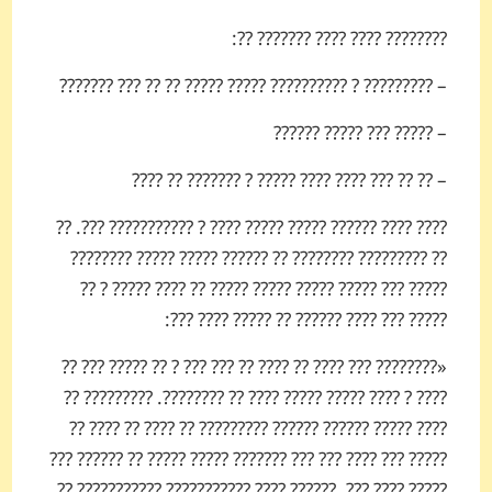
???????? ???? ???? ??????? ??:
– ????????? ? ?????????? ????? ????? ?? ?? ??? ???????
– ????? ??? ????? ??????
– ?? ?? ??? ???? ???? ????? ? ??????? ?? ????
???? ???? ?????? ????? ????? ???? ? ??????????? ???. ??
?? ????????? ???????? ?? ?????? ????? ????? ????????
????? ??? ????? ????? ????? ????? ?? ???? ????? ? ??
????? ??? ???? ?????? ?? ????? ???? ???:
«???????? ??? ???? ?? ???? ?? ??? ??? ? ?? ????? ??? ??
???? ? ???? ????? ????? ???? ?? ????????. ????????? ??
???? ????? ?????? ?????? ????????? ?? ???? ?? ???? ??
????? ??? ???? ??? ??? ??????? ????? ????? ?? ?????? ???
????? ???? ???. ?????? ???? ??????????? ??????????? ??