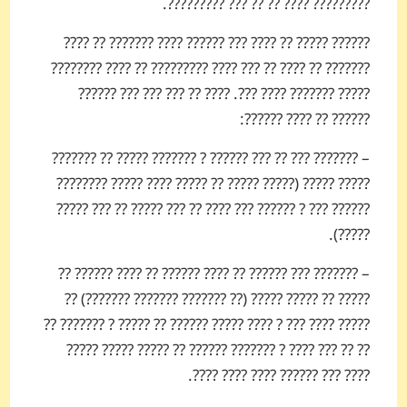
????????? ???? ?? ?? ??? ?????????.
?????? ????? ?? ???? ??? ?????? ???? ??????? ?? ????
??????? ?? ???? ?? ??? ???? ????????? ?? ???? ????????
????? ??????? ???? ???. ???? ?? ??? ??? ??? ??????
?????? ?? ???? ??????:
– ??????? ??? ?? ??? ?????? ? ??????? ????? ?? ???????
????? ????? (????? ????? ?? ????? ???? ????? ????????
?????? ??? ? ?????? ??? ???? ?? ??? ????? ?? ??? ?????
?????).
– ??????? ??? ?????? ?? ???? ?????? ?? ???? ?????? ??
????? ?? ????? ????? (?? ??????? ??????? ???????) ??
????? ???? ??? ? ???? ????? ?????? ?? ????? ? ??????? ??
?? ?? ??? ???? ? ??????? ?????? ?? ????? ????? ?????
???? ??? ?????? ???? ???? ????.