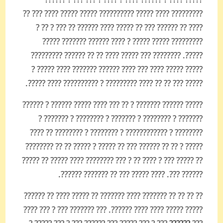
????? ???? ? ?????? ???? ? ???? ? ??? ??? ? ??????
????????? ???? ????? ?????????? ????? ????? ???? ??? ??
???? ?? ?????? ??? ?? ????? ???? ?????? ?? ??? ? ?? ?
????????? ????? ????? ? ???? ?????? ??????? ?????
?????. ???????? ??? ????? ???? ?? ?? ?????? ?????????
????? ????? ???? ??? ???? ?????? ??????? ???? ????? ?
????? ??? ?? ?? ???? ????????? ? ?????????? ???? ?????.
????? ?????? ??????? ? ?? ??? ???? ????? ?????? ? ??????
??????? ? ???????? ? ??????? ? ???????? ? ??????? ?
???????? ? ???????????? ? ???????? ? ???????? ?? ????
????? ? ?? ?? ?????? ??? ?? ????? ? ????? ?? ?? ????????
?? ????? ??? ? ???? ?? ? ??? ???????? ???? ????? ?? ?????
?????? ???. ???? ????? ??? ?? ??????? ??????.
?? ?? ?? ?? ??????? ???? ??????? ?? ????? ???? ?? ??????
????? ????? ???? ???? ??????. ??? ??????? ??? ? ??? ????