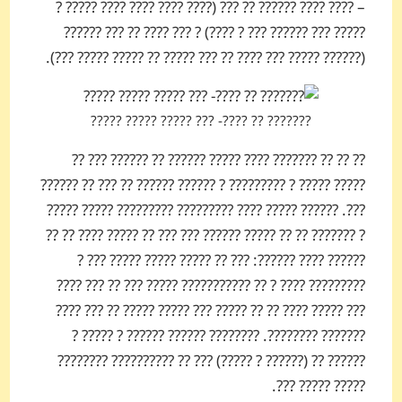
– ???? ???? ?????? ?? ??? (???? ???? ???? ???? ????? ?
????? ??? ?????? ??? ? ????) ? ??? ???? ?? ??? ??????
(?????? ????? ??? ???? ?? ??? ????? ?? ????? ????? ???).
??????? ?? ????- ??? ????? ????? ?????
?? ?? ?? ??????? ???? ????? ?????? ?? ?????? ??? ??
????? ????? ? ????????? ? ?????? ?????? ?? ??? ?? ??????
???. ?????? ????? ???? ????????? ????????? ????? ?????
? ??????? ?? ?? ????? ?????? ??? ??? ?? ????? ???? ?? ??
?????? ???? ??????: ??? ?? ????? ????? ????? ??? ?
????????? ???? ? ?? ??????????? ????? ??? ?? ??? ????
??? ????? ???? ?? ?? ????? ??? ????? ????? ?? ??? ????
??????? ????????. ???????? ?????? ?????? ? ????? ?
?????? ?? (?????? ? ?????) ??? ?? ?????????? ????????
????? ????? ???.