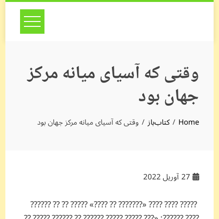
Skip
to
content
وقتی که آسیای میانه مرکز
جهان بود
Home
کتاب‌باز
وقتی که آسیای میانه مرکز جهان بود
27
آوریل 2022
????? ???? ???? «??????? ?? ????» ????? ?? ?? ??????
???? ??????: «??? ????? ????? ?????? ?? ?????? ????? ??