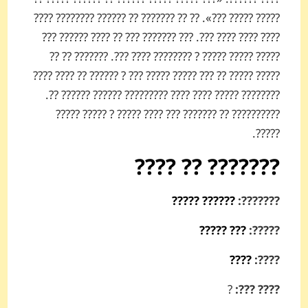
????? ????? ???». ?? ?? ??????? ?? ?????? ???????? ????
???? ???? ???? ???. ??? ??????? ??? ?? ???? ?????? ???
????? ????? ????? ? ???????? ???? ???. ??????? ?? ??
????? ????? ?? ??? ????? ????? ??? ? ?????? ?? ???? ????
???????? ????? ???? ???? ????????? ?????? ?????? ??.
?????????? ?? ??????? ??? ???? ????? ? ????? ?????
?????.
??????? ?? ????
?????? ?????
???????:
??? ?????
?????:
????
????:
?
???? ???: