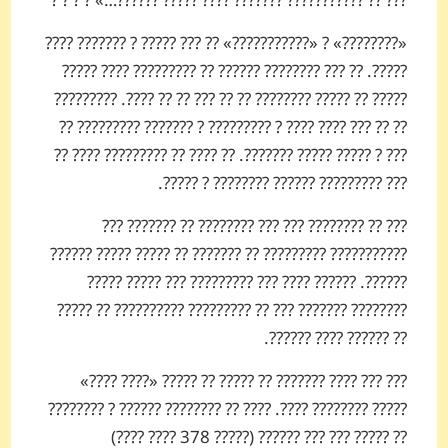
??? ?? ??????????? ??????? ???? ????? ??????…» ? ? ? ?
«????????» ? «???????????» ?? ??? ????? ? ??????? ????
?????. ?? ??? ???????? ?????? ?? ????????? ???? ?????
????? ?? ????? ???????? ?? ?? ??? ?? ?? ????. ?????????
?? ?? ??? ???? ???? ? ????????? ? ??????? ????????? ??
??? ? ????? ????? ???????. ?? ???? ?? ????????? ???? ??
??? ????????? ?????? ???????? ? ?????.
??? ?? ???????? ??? ??? ???????? ?? ??????? ???
??????????? ????????? ?? ??????? ?? ????? ????? ??????
??????. ?????? ???? ??? ????????? ??? ????? ?????
???????? ??????? ??? ?? ????????? ?????????? ?? ?????
?? ?????? ???? ??????.
??? ??? ???? ??????? ?? ????? ?? ????? «???? ????»
????? ???????? ????. ???? ?? ???????? ?????? ? ????????
?? ????? ??? ??? ?????? (????? 378 ???? ????)