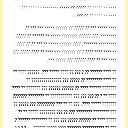
???? ?? ????? ?? ????? ?? ????? ???????? ?? ???? ???
???? ?? ???? ?? ?? ???…
???? ????? ??? ?? ????? ?? ?????? ????? ??? ??? ??
????????. ??? ?????? ???????? ????? ?? ?????? ?? ?????
????????? ???????. ???? ?????? ????? ?? ??? ?? ?? ????
?? ???? ???? ???? ? ?? ??????? ??? ???? ?? ???? ????? ???
???? ??? ?? ???? ?????? ??? ????? ???.
?? ???? ?????? ?? ? ??? ?? ???? ????? ???. ?????? ???? ??
?? ???? ???????? ?? ????? ??? ??????????????? ??
??????? ?????? ???? ?? ?????? ?????? ??? ??????? ?? ????
???? ?? ? ?? ??? ??? ??? ??????????? ?? ???????? ???????
??????? ????? ????. ??? ?? ?? ??? ????????? ??? ????? ??
??? ???????? ???????? ??? ?? ??? ???????? ????? ?? ??
????? ???? ?? ?????? ????? ??? ??? ?? ???????? ?????? ?