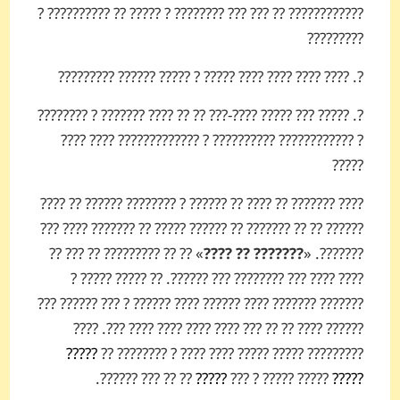
???????????? ?? ??? ??? ???????? ? ????? ?? ?????????? ?
?????????
?. ???? ???? ???? ???? ????? ? ????? ?????? ?????????
?. ????? ??? ????? ????-??? ?? ?? ???? ??????? ? ????????
? ???????????? ?????????? ? ????????????? ???? ????
?????
???? ??????? ?? ???? ?? ?????? ? ???????? ?????? ?? ????
?????? ?? ?? ??????? ?? ?????? ????? ?? ??????? ???? ???
» ?? ?? ????????? ?? ??? ??
??????? ?? ????
???????. «
???? ???? ??? ???????? ??? ??????. ?? ????? ????? ?
??????? ??????? ???? ?????? ???? ?????? ? ??? ?????? ???
?????? ???? ?? ?? ??? ???? ???? ???? ???? ???. ????
?????
????????? ????? ????? ???? ???? ? ???????? ??
?? ?? ??? ??????.
?????
????? ????? ? ???
?????