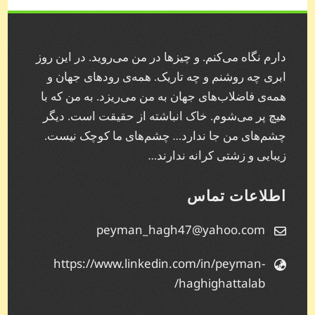
دارم نگاه می‌کنم. و چیز‌ها در من می‌روید. در این روز
ابری چه روشنم و چه تاریک. همه‌ی رودهای جهان و
همه‌ی فاضلاب‌های جهان به من می‌ریزد. به من که با
هیچ پر می‌شوم. خاک انباشته از حقیقت است. دیگر
چشم‌های من جا ندارد… چشم‌های ما کوچک نیست.
زیبایی و زشتی کرانه ندارند…
اطلاعات تماس
peyman_hagh47@yahoo.com
https://www.linkedin.com/in/peyman-
haghighattalab/