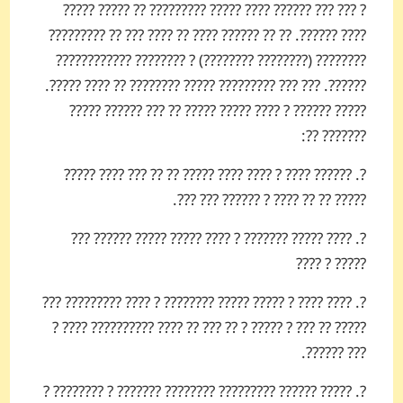
? ??? ??? ?????? ???? ????? ????????? ?? ????? ?????
???? ??????. ?? ?? ?????? ???? ?? ???? ??? ?? ?????????
???????? (???????? ????????) ? ???????? ????????????
??????. ??? ??? ????????? ????? ???????? ?? ???? ?????.
????? ?????? ? ???? ????? ????? ?? ??? ?????? ?????
??????? ??:
?. ?????? ???? ? ???? ???? ????? ?? ?? ??? ???? ?????
????? ?? ?? ???? ? ?????? ??? ???.
?. ???? ????? ??????? ? ???? ????? ????? ?????? ???
????? ? ????
?. ???? ???? ? ????? ????? ???????? ? ???? ????????? ???
????? ?? ??? ? ????? ? ?? ??? ?? ???? ?????????? ???? ?
??? ??????.
?. ????? ?????? ????????? ???????? ??????? ? ???????? ?