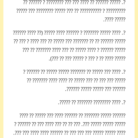
?. ????? ?????? ?? ???? ??? ??? ???????? ? ?????? ??
????????? ? ?????????? ?? ??? ????? ???????? ??? ?????
????? ????.
?. ???? ????? ??????? ? ?????? ???? ????? (?? ???? ??????
????? ?????? ?? ?? ??????? ??? ????? ?? ??? ???? ? ??? ??
????? ?????? ? ???? ????? ?? ??? ???? ??????? ?? ???
????? ???? ?? ? ??? ? ????? ??? ?? ???).
?. ???? ??? ????? ?? ??????? ????? ????? ?? ?????? ?
????? ??? ??? ?? ??? ????? ?? ???? ???? ??????? ??
?????? ??? ????? ????? ??????.
?. ???? ???????? ??????? ?? ?????.
?????? ????? ??????? ?? ?????? ???? ??? ????? ?? ????
????? ????? ????? ???. ??? ?? ?? ??? ???? ??? ?? ?????? ?
???? ????? ????? ??? ??? ??? ?? ?????? ???? ???? ??? ???.