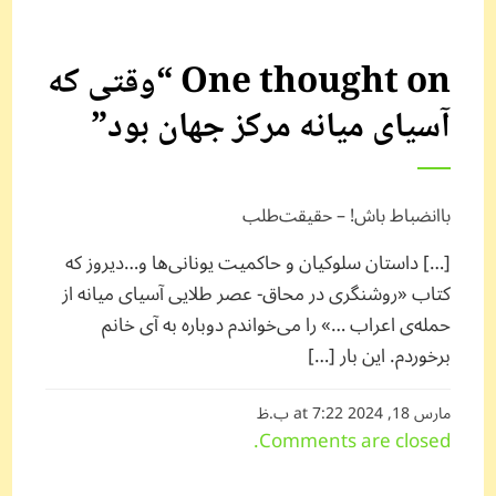
One thought on “
وقتی که
آسیای میانه مرکز جهان بود
”
باانضباط باش! – حقیقت‌طلب
[…] داستان سلوکیان و حاکمیت یونانی‌ها و…دیروز که
کتاب «روشنگری در محاق- عصر طلایی آسیای میانه از
حمله‌ی اعراب …» را می‌خواندم دوباره به آی خانم
برخوردم. این بار […]
مارس 18, 2024 at 7:22 ب.ظ
Comments are closed.