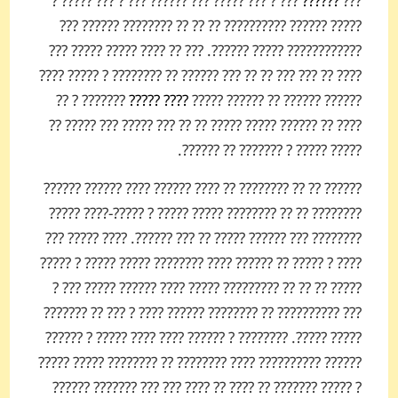
??? ? ??? ????? ??? ?????? ??? ? ??? ????? ?
??????
???
????? ?????? ?????????? ?? ?? ?? ???????? ?????? ???
???????????? ????? ??????. ??? ?? ???? ????? ????? ???
???? ?? ??? ??? ?? ?? ??? ?????? ?? ???????? ? ????? ????
??????? ? ??
???? ?????
?????? ?????? ?? ?????? ?????
???? ?? ?????? ????? ????? ?? ?? ??? ????? ??? ????? ??
????? ????? ? ??????? ?? ??????.
?????? ?? ?? ???????? ?? ???? ?????? ???? ?????? ??????
???????? ?? ?? ???????? ????? ????? ? ?????-???? ?????
???????? ??? ?????? ????? ?? ??? ??????. ???? ????? ???
???? ? ????? ?? ?????? ???? ???????? ????? ????? ? ?????
????? ?? ?? ?? ????????? ????? ???? ?????? ????? ??? ?
??? ?????????? ?? ???????? ?????? ???? ? ??? ?? ???????
????? ?????. ???????? ? ?????? ???? ???? ????? ? ??????
?????? ?????????? ???? ???????? ?? ???????? ????? ?????
? ????? ??????? ?? ???? ?? ???? ??? ??? ??????? ??????