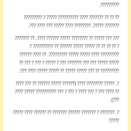
?????????.
?? ?? ?? ??????? ???? ?????????? ????? ? ?????????
??????? ?????. ???????? ???? ????? ??? ???? ???.
??? ??? ????? ?? ???????? ????? ?????? ????. ?? ???????
? ?? ?? ?? ?? ????? ????? ?????? ?? ?????????? ?
????????? ???? ????? ????? ?????????. ?? ???? ??????
????? ????? ??? ??? ??????? ??? ? ????? ? ??? ? ??? ??
????????? ?? ??? ????? ????? ?? ????? ????? ???? ???:
?. ????? ???????? ???? (?????? ????? ?????? ?? ??? ????
?? ???? ??? ? ??? ???? ? ??? ? ??? ?????????? ????? ????
???).
?. ??????? ? ??????? ?????? ??????? ?? ?????? ???? ?????
?????