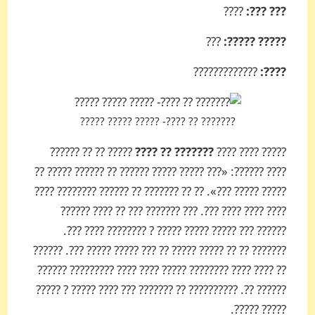
????
??? ???:
???
????? ?????:
?????????????
????:
??????? ?? ????- ????? ????? ?????
????? ?? ?? ??????
??????? ?? ????
????? ???? ????
???? ??????: «??? ????? ????? ?????? ?? ?????? ????? ??
????? ????? ???». ?? ?? ??????? ?? ?????? ???????? ????
???? ???? ???? ???. ??? ??????? ??? ?? ???? ??????
?????? ??? ????? ????? ????? ? ???????? ???? ???.
??????? ?? ?? ????? ????? ?? ??? ????? ????? ???. ??????
?? ???? ???? ???????? ????? ???? ???? ????????? ??????
?????? ??. ?????????? ?? ??????? ??? ???? ????? ? ?????
????? ?????.