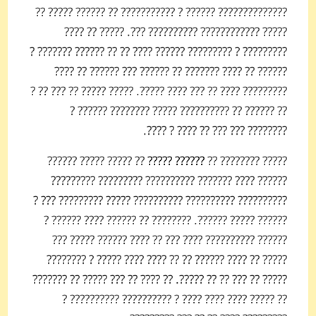
?????????????? ?????? ? ??????????? ?? ?????? ????? ??
????? ???????????? ?????????? ???. ????? ?? ????
????????? ? ????????? ?????? ???? ?? ?? ?????? ??????? ?
?????? ?? ???? ??????? ?? ?????? ??? ?????? ?? ????
????????? ???? ?? ??? ???? ?????. ????? ????? ?? ??? ?? ?
?? ?????? ?? ?????????? ????? ???????? ?????? ?
???????? ??? ??? ?? ???? ? ????.
?? ????? ????? ??????
?????? ?????
????? ???????? ??
?????? ???? ??????? ?????????? ????????? ?????????
?????????? ?????????? ?????????? ????? ????????? ??? ?
?????? ????? ??????. ???????? ?? ?????? ???? ?????? ?
?????? ?????????? ???? ??? ?? ???? ?????? ????? ???
????? ?? ???? ?????? ?? ?? ???? ???? ????? ? ????????
????? ?? ??? ?? ?? ?????. ?? ???? ?? ??? ????? ?? ???????
?? ????? ???? ???? ???? ? ?????????? ?????????? ?