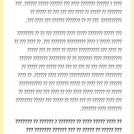
???? ? ?????? ??????? ???? ??? ?????? ????? ???­???. ???
??????? ?? ????? ?? ???? ??? ??? ??? ?? ????? ??
??????­???? ??? ?? ?? ???­???? ?????? ??? ???? ???.
??? ????? ??????? ????? ???? ?????? ??? ?? ?? ????????
????? ????? ? ???? ????????? ??????? ???. ?? ???? ??? ??
?? ???? ??? ?????­????? ????? ?? ???? ?? ??? ?????
??????­??? ???? ??????? ?? ?? ????­???? ??????­? ??????
??? ??? ???? ??? ?? ??? ?? ??? ??? ????? ??? ????? ??
?????­??? ?????? ?????????? ????? ???? ­??????. ?? ????
?????? ?? ??? ???? ?? ????? ?????? ??? ?? ???????????
????? ?? ????? ????? ???? ??? ?? ???? ??? ??? ????? ??
??? ???? ?????? ?? ??? ???? ?? ????? ??? ????? ????????
????­??? ???? ???­????.
?? ???? ????? ???? ?? ??????? ? ?????? ?? ??????­?
??? ????? ?? ????? ?? ??? ?????? ???­???? ???