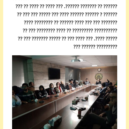
?????? ?? ??????? ??­????. ??? ???? ?? ???? ?? ???
?????? ? ?????? ?????? ???? ??? ????? ??? ??? ??
??????? ??? ??? ???? ???­??? ?? ??????­?? ????
?????????? ????????? ?? ???? ???????? ??? ??
????? ????. ??? ???? ??? ?? ????? ???­???? ??? ??
????????? ?????? ???