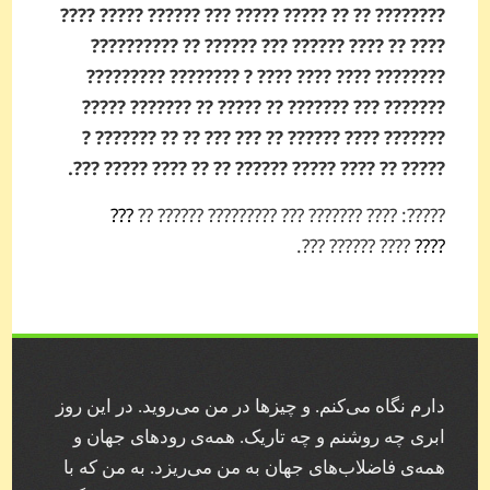
???????­? ?? ?? ????? ????? ??? ?????? ????? ????
???? ?? ???? ?????? ??? ?????? ?? ??????­????
???????? ???? ???? ???? ? ?????­??? ??????­???
???­???? ??? ??????? ?? ????? ?? ??????? ?????
??????? ???? ?????? ?? ??? ??? ?? ?? ??????? ?
????? ?? ???? ????? ?????? ?? ?? ???? ????? ???.
???
?????: ???? ??????? ??? ????????? ?????? ??
???? ?????? ???.
????
دارم نگاه می‌کنم. و چیز‌ها در من می‌روید. در این روز
ابری چه روشنم و چه تاریک. همه‌ی رودهای جهان و
همه‌ی فاضلاب‌های جهان به من می‌ریزد. به من که با