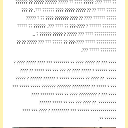
?? ???? ???: ????? ???? ?? ????? ?????? ????? ?? ??????
????? ???? ?? ?? ????? ????? ???? ?????? ???. ?? ???
????? ?????? ???? ?? ???? ??????? ???? ?? ? ?????
??????? ?????? ? ????-??? ?? ???? ???. ?????? ?? ?????
???????­???? ???? ??? ????? ? ????? ?????? ? …
???­??????? ????? ????-??? ?? ????? ??? ??? ????? ?? ??
???­????? ????? ???.
????­-??? ?? ????? ???? ?? ???????? ??? ???? ????? ???? ?
???? ?????? ? ????? ???? ?? ??? ??? ??? ????? ?? ????
?????. ?? ???? ?? ??????? ????? ? ?????? ?????? ? ?????
??? ? ????? ?? ????­????? ??????? ??????? ????? ????? ???
????­-??? ? ???­?????? ???? ?? ???? ??????? ????
??????­???. ?? ???? ??? ??? ?? ????? ??????
??????­??????? ?????? ??? ????­????? ? ????-??? ????
?????? ??.