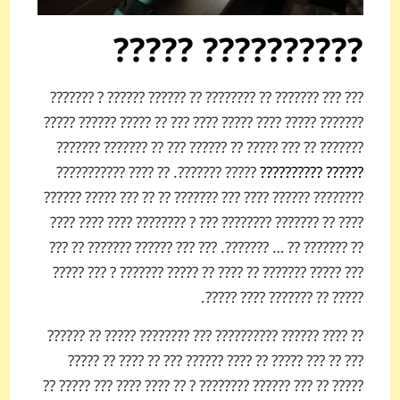
?????????? ?????
??? ??? ??????? ?? ???????? ?? ?????? ?????? ? ???????
??????? ????? ???? ????? ???? ??? ?? ????? ?????? ?????
???­???? ?? ??? ????? ?? ?????? ??? ?? ??????? ???­????
????? ???????. ?? ???? ?????­?????­?
?????? ??????????
?????­??? ?????? ???? ??? ????­??? ?? ?? ??? ????? ??­????
???? ?? ?????­?? ???????? ??? ? ???­????? ???? ???? ????
?? ??????? ?? … ???­????. ??? ??? ?????? ??????? ?? ???
??? ????? ???­???? ?? ???? ?? ????? ??????? ? ??? ?????
????? ?? ??????? ???? ?????.
?? ???? ?????? ?????????? ??? ??????­?? ????? ?? ??????
??? ?? ??? ????? ?? ???? ?????? ??? ?? ???? ?? ?????
????? ?? ??? ?????? ????­???? ? ?? ???? ???? ??? ????? ??