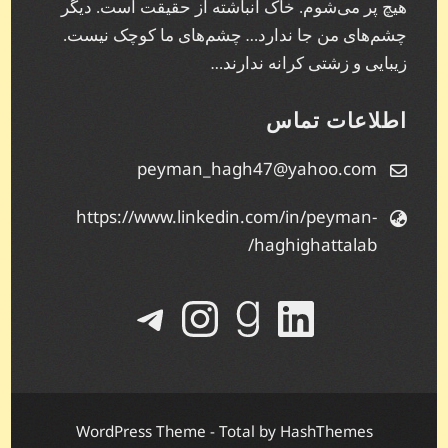
هیچ پر می‌شوم. خاک انباشته از حقیقت است. دیگر
چشم‌های من جا ندارد… چشم‌های ما کوچک نیست.
زیبایی و زشتی کرانه ندارند…
اطلاعات تماس
peyman_hagh47@yahoo.com
https://www.linkedin.com/in/peyman-
haghighattalab/
لینکداین
گودریدز
تلگرام
اینستاگرم
WordPress Theme - Total
by HashThemes