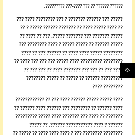
?????? ?????? ?? ??? ????-??? ??????­???.
????? ??? ?????? ??????? ? ??? ???????? ???? ???
?? ???? ????? ???? ?? ??????? ?????? ????? ? ??
????? ????­??? ??? ???­???? ?????. ??? ?? ???? ??
????­? ?????? ?? ????? ????? ? ???? ???????? ???
??­?????? ????? ???? ???? ?? ?????? ??? ?? ????
??­?????? ????????? ???? ????? ??? ??? ??? ???? ??
???? ??? ?? ??? ??? ??????? ???? ?? ??? ??? ??
????????? ?????? ?? ????? ?? ????? ?????­???
??????­?? ????
???? ????? ????? ?????? ???? ??? ?? ????????????
???? ????­?? ?? ???????­? ??? ?????? ???? ?????? ??
??­????? ?? ???? ??? ????­??? ???? ????? ???­??????
?????? ? ???? ??????????? ??­????. ?? ?????
???????? ??????­?? ??? ? ???? ???? ???? ?? ????? ??