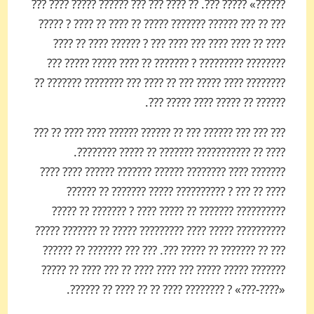
??????» ????? ???. ?? ???? ??? ??? ?????? ????? ???? ???
??? ?? ??? ?????? ???­???? ????? ?? ???? ?? ???? ? ?????
???? ?? ???? ???? ??? ???? ??? ? ?????? ???? ?? ???­?
????­???? ????????? ? ??????? ?? ???? ????? ????? ???
???????? ???? ????? ??? ?? ???? ??? ???????? ??????? ??
?????? ?? ????? ???? ?????­ ???.
??? ??? ??? ?????? ??? ?? ?????? ?????? ???? ???? ?? ???
???? ?? ??????????? ??????? ?? ????? ????????.
??????? ???? ???­????? ?????? ??????? ????­?? ???? ????
???? ?? ??? ? ???????­??? ????? ??????? ?? ??????
?????­????? ??????? ?? ????? ???? ? ??????? ?? ?????
?????????? ????? ???? ????????? ????? ?? ???????­ ?????
??? ?? ??????? ?? ????? ???. ??? ??? ???­???? ?? ??????
??????? ????? ????? ??? ???? ???? ?? ??? ???? ?? ?????
«????-???» ? ???­????? ???? ?? ?? ???? ?? ??????.