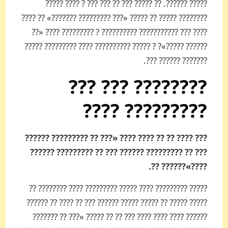
????? ??????. ?? ????? ??? ?? ??? ??? ? ???? ?????
???????? ????? ?? ????? «??? ?????­???? ???????» ?? ????
???? ??? ???­???????? ?????????? ? ???????­?? ???? «??
?????? ?????»? ? ????? ??­???????? ???? ?????­???? ?????
??????? ?????? ???.
???????? ??? ???
????????? ????
??? ???? ?? ?? ???? ???? «??? ?? ?????­???? ??????
??? ?? ?????­???? ?????? ??? ?? ????????? ??????
????»?????? ??.
????? ??????­??? ???? ????? ????????? ???? ???????? ??
????? ????? ?? ????? ????? ?????? ??? ?? ??­?? ?? ??????
?????? ???? ???? ???? ??? ?? ?? ????? «??? ?? ???????