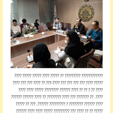
???????????? ??­??????? ?? ????? ???? ????? ????? ????
????? ???? ??? ??? ??? ??? ????­-??? ?? ???? ??? ??? ????
???? ?? ? ?? ?? ???? ?????? ???????? ????? ???? ????
????. ?? ?????­­?? ??? ???? ???????? ?? ???? ?????? ??????
???? ?????? ???????? ? ?????­???? ??????. ??? ?? ?????
????? ?? ?? ???? ??? ????????? ????? ???? ???? ???­???