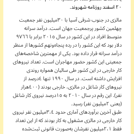
۲۰ اسفند روزنامه شهروند.
مالزی در جنوب شرقی آسیا با ٣٠‌میلیون نفر جمعیت
چهلمین کشور پرجمعیت جهان است. درآمد سرانه‌
متوسط افراد در این کشور در‌ سال ٢٠١٥ برابر با ٩٧٦٦
دلار بود که این کشور را در رده‌ پنجاه‌ونهم کشورها از منظر
درآمد سرانه قرار داده بود. یکی از مهمترین شاخصه‌های
جمعیتی این کشور حضور مهاجران است. تعداد نیروهای
کار خارجی در این کشور طی سالیان همواره روندی
افزایش داشته است. در ‌سال ١٩٩٠ تنها ٤‌درصد از
نیروهای کار شاغل در مالزی، خارجی بودند (٤٠٠هزار
نفر). این رقم در‌ سال ٢٠١٠ به ١٥‌درصد نیروی کار شاغل
(یعنی ٢‌میلیون نفر) رسید.
طبق آخرین برآوردهای آماری حدود ٣،٤‌میلیون نفر نیروی
کار خارجی در مالزی مشغول به کار بودند که از این تعداد
فقط ٢،١‌میلیون نفرشان به‌صورت قانونی ثبت‌شده