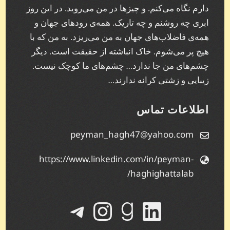
دارم نگاه می‌کنم. و چیز‌ها در من می‌روید. در این روز
ابری چه روشنم و چه تاریک. همه‌ی رودهای جهان و
همه‌ی فاضلاب‌های جهان به من می‌ریزد. به من که با
هیچ پر می‌شوم. خاک انباشته از حقیقت است. دیگر
چشم‌های من جا ندارد… چشم‌های ما کوچک نیست.
زیبایی و زشتی کرانه ندارند…
اطلاعات تماس
peyman_hagh47@yahoo.com
https://www.linkedin.com/in/peyman-
haghighattalab/
لینکداین
گودریدز
تلگرام
اینستاگرم