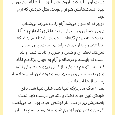
دست او را بلند کند بازوهایش بلرزد. اما «آقا» این‌طوری
نبود. دست‌هایش هم آرام بودند. مثل خودش که آرام
بود.
دوچرخه که سوار می‌شد آرام رکاب می‌زد. بی‌شتاب.
بی‌زور اضافی زدن. خیلی وقت‌ها توی کارهایم یاد آقا
افتاده‌ام. به خودم گفته‌ام آن درخت بلندبالا می‌داند که
تنها عنصر پایدار جهان ناپایداری است. پس سعی
نمی‌کند لحظه‌ای و کسی و چیزی را ثابت کند. او بلد
است که بایستد و درختانه و آرام به جهان پرتلاطم نگاه
کند. پس تو هم یاد بگیر. از کسی بیهوده عصبانی نشو.
برای به دست آوردن چیزی زور بیهوده نزن. او ایستاده. از
پس سال‌ها ایستاده…
بعد از مرگ مادربزرگم تنها شد. خیلی تنها شد. برای
خودش توی حیاط تخت پادشاهی درست کرد. تخت
باصفایش زیر درخت انار گوشه‌ی حیاط بود. اما می‌گفت
اگر من بیفتم این‌جا بمیرم شاید چند روز جسمم به امان