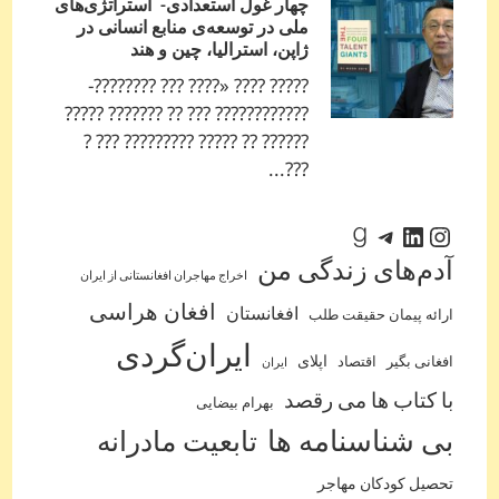
چهار غول استعدادی- استراتژی‌های
ملی در توسعه‌ی منابع انسانی در
ژاپن، استرالیا، چین و هند
????? ???? «???? ??? ????????-
???????????? ??? ?? ??????? ?????
?????? ?? ????? ????????? ??? ?
???...
اینستاگرم
لینکداین
تلگرام
گودریدز
آدم‌‌های زندگی من
اخراج مهاجران افغانستانی از ایران
افغان هراسی
افغانستان
ارائه پیمان حقیقت طلب
ایران‌گردی
اپلای
افغانی بگیر
اقتصاد
ایران
با کتاب ها می رقصد
بهرام بیضایی
بی شناسنامه ها
تابعیت مادرانه
تحصیل کودکان مهاجر