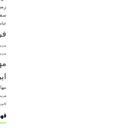
زمی
سفر
عباس
فر
مدرس
مدرسه
مه
ای
مها
هرتیه
کانون
فه