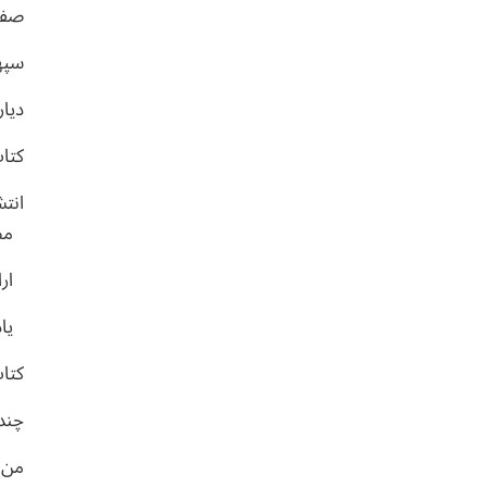
صفح
سپه
دیار
کتا
انت
مص
ارا
یا
کتاب
چندر
من و