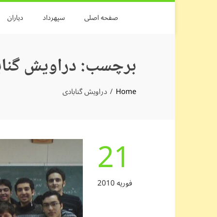
Skip
صفحه اصلی
سپهرداد
دیاران
to
content
برچسب:
دراویش گناب
Home
دراویش گنابادی
21
فوریه 2010