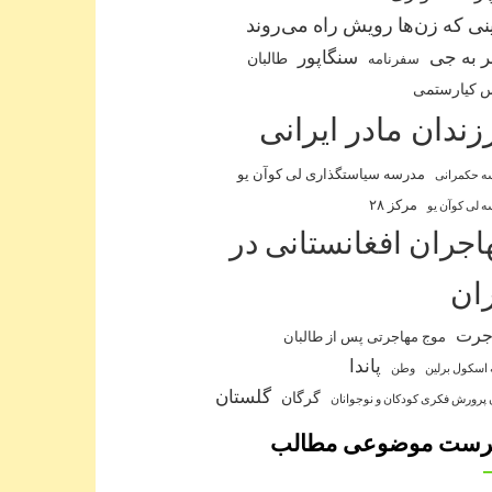
نی که زن‌ها رویش راه می‌روند
 به جی
سنگاپور
طالبان
سفرنامه
 کیارستمی
زندان مادر ایرانی
مدرسه سیاستگذاری لی کوآن یو
ه حکمرانی
مرکز ۲۸
 لی کوآن یو
اجران افغانستانی در
ران
جرت
موج مهاجرتی پس از طالبان
پاندا
 اسکول برلین
وطن
گلستان
گرگان
 پرورش فکری کودکان و نوجوانان
رست موضوعی مطالب