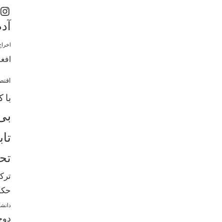
اینستاگرم
آدم
اخراج
افغا
اقتص
با 
بی
تاب
تحص
ترک
حکم
دانشگ
دوچ