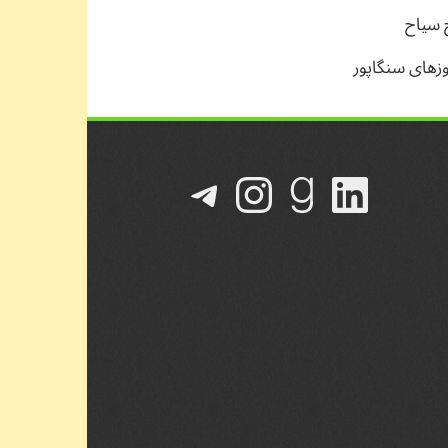
 سیاح
وزهای سنگاپور
لینکداین
گودریدز
تلگرام
اینستاگرم