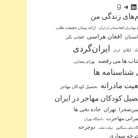
لینکداین
تلگرام
گودریدز
‌‌های زندگی من
ارائه پیمان حقیقت طلب
 مهاجران افغانستانی از ایران
افغان هراسی
نستان
افغانی بگیر
ایران‌گردی
اپلای
اد
ایران
کتاب ها می رقصد
بهرام بیضایی
 شناسنامه ها
عیت مادرانه
تحصیل کودکان مهاجر
یل کودکان مهاجر در ایران
من‌صحرا
تهران
جاده نخی ها
رانی مهاجرت
دانشگاه تهران
دوچرخه
اه ملی سنگاپور
دولت-ملت
رخه سواری