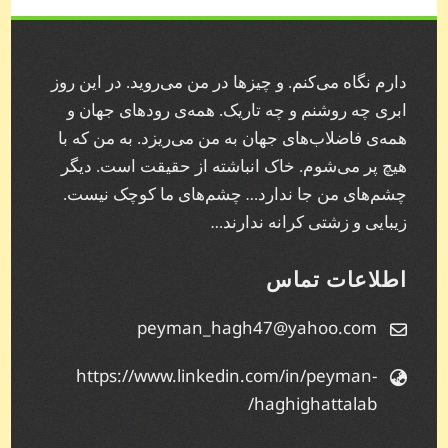
دارم نگاه می‌کنم. و چیز‌ها در من می‌روید. در این روز
ابری چه روشنم و چه تاریک. همه‌ی رودهای جهان و
همه‌ی فاضلاب‌های جهان به من می‌ریزد. به من که با
هیچ پر می‌شوم. خاک انباشته از حقیقت است. دیگر
چشم‌های من جا ندارد… چشم‌های ما کوچک نیست.
زیبایی و زشتی کرانه ندارند…
اطلاعات تماس
peyman_hagh47@yahoo.com
https://www.linkedin.com/in/peyman-
haghighattalab/