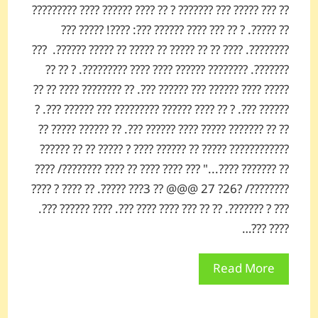
?? ??? ????? ??? ??????? ? ?? ???? ?????? ???? ?????????
?? ?????. ? ?? ??? ???? ?????? ???: ????! ????? ???
????????. ???? ?? ?? ????? ?? ????? ?? ????? ??????. ???
???????. ???????? ?????? ???? ???? ?????????. ? ?? ??
????? ???? ?????? ??? ?????? ???. ?? ???????? ???? ?? ??
?????? ???. ? ?? ???? ?????? ????????? ??? ?????? ???. ?
?? ?? ??????? ????? ???? ?????? ???. ?? ?????? ????? ??
???????????? ????? ?? ?????? ???? ? ????? ?? ?? ??????
?? ??????? ????..." ??? ???? ???? ?? ???? ????????/ ????
????????/ ?26? 27 @@@ ?? 3??? ?????. ?? ???? ? ????
??? ? ???????. ?? ?? ??? ???? ???? ???. ???? ?????? ???.
???? ???…
Read More