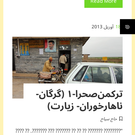
Read More
18
آوریل 2013
ترکمن‌صحرا-۱ (گرگان-
ناهارخوران- زیارت)
حاج سیاح
"???????? ??????? ?? ?? ?? ??????? ??? ???????. ?? ????