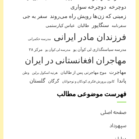
دوچرخه
دوچرخه سواری
زمینی که زن‌ها رویش راه می‌روند
سفر به جی
سنگاپور
طالبان
عباس کیارستمی
سفرنامه
فرزندان مادر ایرانی
مدرسه حکمرانی
مدرسه سیاستگذاری لی کوآن یو
مرکز ۲۸
مدرسه لی کوآن یو
مهاجران افغانستانی در ایران
مهاجرت
موج مهاجرتی پس از طالبان
هرتیه اسکول برلین
وطن
پاندا
گلستان
گرگان
کانون پرورش فکری کودکان و نوجوانان
فهرست موضوعی مطالب
صفحه اصلی
سپهرداد
دیاران