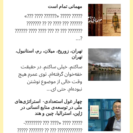
مهمانی تمام است
????? ????? «?????? ???? ???»
?????? ??? ???? ?? ?? ???????
??????? ??? ?? ??? ???? ???? ??????
?...
تهران، زوریخ، میلان، رم، استانبول،
تهران
ساکتم. خیلی ساکتم. در حقیقت
خفه‌خوان گرفته‌ام. توی عمرم هیچ
وقت خالی از موضوع نوشتن
نبوده‌ام. حتی ای...
چهار غول استعدادی- استراتژی‌های
ملی در توسعه‌ی منابع انسانی در
ژاپن، استرالیا، چین و هند
????? ???? «???? ??? ????????-
???????????? ??? ?? ??????? ?????