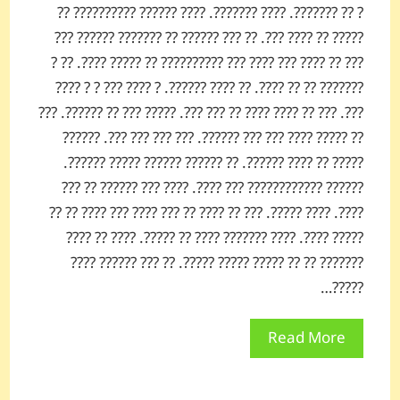
? ?? ???????. ???? ???????. ???? ?????? ?????????? ??
????? ?? ???? ???. ?? ??? ?????? ?? ??????? ?????? ???
??? ?? ???? ??? ???? ??? ?????????? ?? ????? ????. ?? ?
??????? ?? ?? ????. ?? ???? ??????. ? ???? ??? ? ? ????
???. ??? ?? ???? ???? ?? ??? ???. ????? ??? ?? ??????. ???
?? ????? ???? ??? ??? ??????. ??? ??? ??? ???. ??????
????? ?? ???? ??????. ?? ?????? ?????? ????? ??????.
?????? ???????????? ??? ????. ???? ??? ?????? ?? ???
????. ???? ?????. ??? ?? ???? ?? ??? ???? ??? ???? ?? ??
????? ????. ???? ??????? ???? ?? ?????. ???? ?? ????
??????? ?? ?? ????? ????? ?????. ?? ??? ?????? ????
?????…
Read More