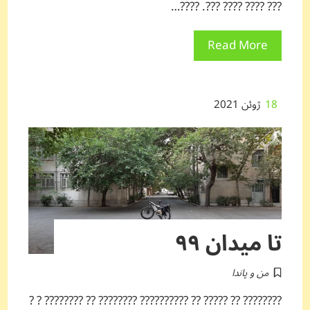
??? ???? ???? ???. ????…
Read More
18
ژوئن 2021
تا میدان ۹۹
من و پاندا
???????? ?? ????? ?? ?????????? ???????? ?? ???????? ? ?