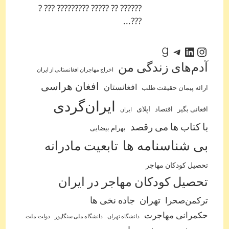
?????? ?? ????? ????????? ??? ?
???...
اینستاگرم
لینکداین
تلگرام
گودریدز
آدم‌‌های زندگی من
اخراج مهاجران افغانستانی از ایران
افغان هراسی
افغانستان
ارائه پیمان حقیقت طلب
ایران‌گردی
اپلای
افغانی بگیر
اقتصاد
ایران
با کتاب ها می رقصد
بهرام بیضایی
بی شناسنامه ها
تابعیت مادرانه
تحصیل کودکان مهاجر
تحصیل کودکان مهاجر در ایران
ترکمن‌صحرا
تهران
جاده نخی ها
حکمرانی مهاجرت
دانشگاه تهران
دانشگاه ملی سنگاپور
دولت-ملت