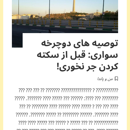
توصیه های دوچرخه
سواری: قبل از سکته
کردن جر نخوری!
من و پاندا
??????????? ? ??????????????? ??????? ?? ??? ??? ???
???????? ??? ????: ?????? ??? ????? ???? ???????. ?????
???? ??? ??? ? ????? ???? ?????? ???? ???????? ?? ???
???? ???????. ?????? ???????? ?? ????? ???????. ??????
???????????? ?? ??? ????? ? ????? ??? ????? ???? ????