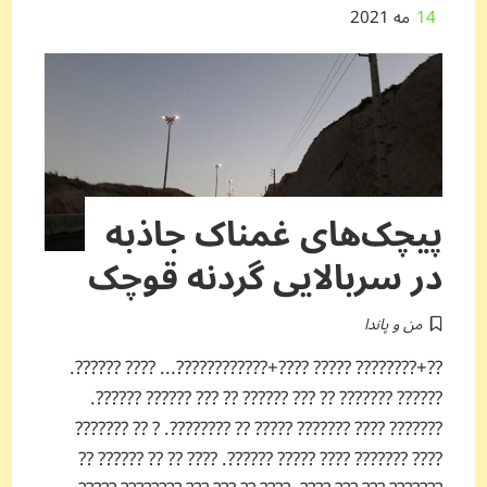
14
مه 2021
پیچک‌های غمناک جاذبه
در سربالایی گردنه قوچک
من و پاندا
??+???????? ????? ????+????????????... ???? ??????.
?????? ??????? ?? ??? ?????? ?? ??? ?????? ??????.
??????? ???? ??????? ????? ?? ????????. ? ?? ???????
???? ??????? ???? ????? ??????. ???? ?? ?? ?????? ??