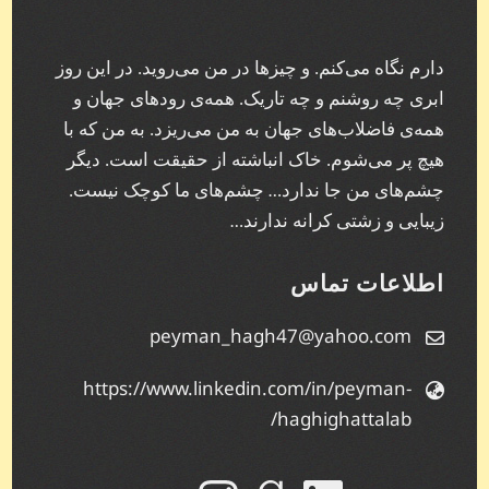
دارم نگاه می‌کنم. و چیز‌ها در من می‌روید. در این روز
ابری چه روشنم و چه تاریک. همه‌ی رودهای جهان و
همه‌ی فاضلاب‌های جهان به من می‌ریزد. به من که با
هیچ پر می‌شوم. خاک انباشته از حقیقت است. دیگر
چشم‌های من جا ندارد… چشم‌های ما کوچک نیست.
زیبایی و زشتی کرانه ندارند…
اطلاعات تماس
peyman_hagh47@yahoo.com
https://www.linkedin.com/in/peyman-
haghighattalab/