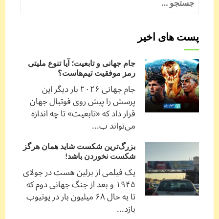
برای:
پست های اخیر
جام جهانی و تابعیت؛ آیا تنوع ملیتی
رمز موفقیت تیم‌هاست؟
جام جهانی ۲۰۲۶ بار دیگر این
پرسش را پیش روی فوتبال جهان
قرار داد که «تابعیت» تا چه اندازه
می‌تواند ب...
بزرگ‌ترین شکست شاید همان هرگز
شکست نخوردن باشد!
یک فیلمی از برلین هست در جولای
۱۹۴۵ و بعد از جنگ جهانی دوم که
تا به حال ۶۸ میلیون بار در یوتیوب
بازد...