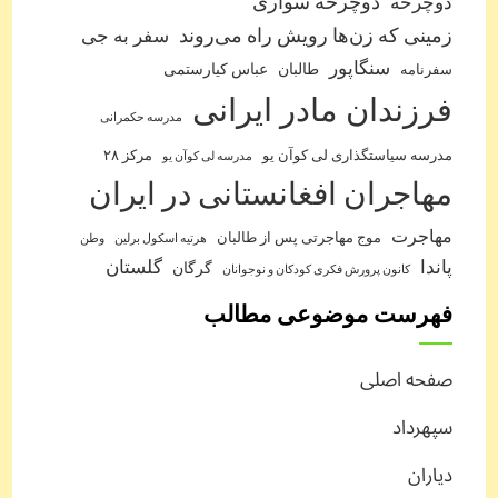
دوچرخه
دوچرخه سواری
زمینی که زن‌ها رویش راه می‌روند
سفر به جی
سنگاپور
طالبان
عباس کیارستمی
سفرنامه
فرزندان مادر ایرانی
مدرسه حکمرانی
مدرسه سیاستگذاری لی کوآن یو
مرکز ۲۸
مدرسه لی کوآن یو
مهاجران افغانستانی در ایران
مهاجرت
موج مهاجرتی پس از طالبان
هرتیه اسکول برلین
وطن
پاندا
گلستان
گرگان
کانون پرورش فکری کودکان و نوجوانان
فهرست موضوعی مطالب
صفحه اصلی
سپهرداد
دیاران