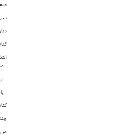
صفح
سپه
دیار
کتا
انت
مص
ارا
یا
کتاب
چندر
من و