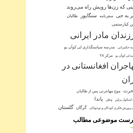
نی که زن‌ها رویش راه می‌روند
 به جی
سنگاپور
طالبان
سفرنامه
 کیارستمی
زندان مادر ایرانی
مدرسه سیاستگذاری لی کوآن یو
ه حکمرانی
مرکز ۲۸
 لی کوآن یو
اجران افغانستانی در
ران
جرت
موج مهاجرتی پس از طالبان
پاندا
 اسکول برلین
وطن
گلستان
گرگان
 پرورش فکری کودکان و نوجوانان
رست موضوعی مطالب