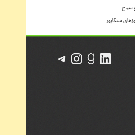
 سیاح
وزهای سنگاپور
لینکداین
گودریدز
تلگرام
اینستاگرم