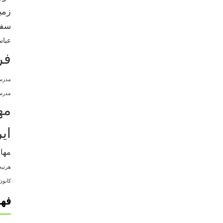
زمی
سفر
عباس
فر
مدرس
مدرسه
مه
ای
مها
هرتیه
کانون
فه