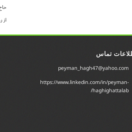
حاج
از ر
لاعات تماس
peyman_hagh47@yahoo.com
https://www.linkedin.com/in/peyman-
haghighattalab/