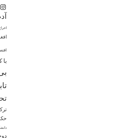
اینستاگرم
آدم
اخراج
افغا
اقتص
با 
بی
تاب
تحص
ترک
حکم
دانشگ
دوچ