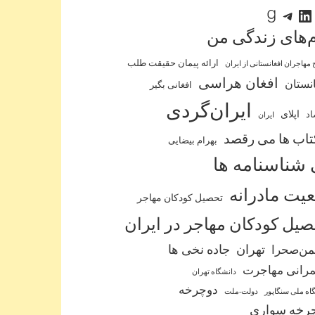
لینکداین
تلگرام
گودریدز
‌‌های زندگی من
ارائه پیمان حقیقت طلب
 مهاجران افغانستانی از ایران
افغان هراسی
نستان
افغانی بگیر
ایران‌گردی
اپلای
اد
ایران
کتاب ها می رقصد
بهرام بیضایی
 شناسنامه ها
عیت مادرانه
تحصیل کودکان مهاجر
یل کودکان مهاجر در ایران
من‌صحرا
تهران
جاده نخی ها
رانی مهاجرت
دانشگاه تهران
دوچرخه
اه ملی سنگاپور
دولت-ملت
رخه سواری