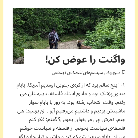
واگنت را عوض کن!
سپهرداد
,
سیستم‌های اقتصادی اجتماعی
۱- "پنج سالم بود که از کره‌ی جنوبی اومدیم آمریکا. بابام
دندون‌پزشک بود و مادرم استاد فلسفه. دبیرستان می
رفتم. وقت انتخاب رشته بود. یه روز با بابام سوار
ماشینش بودیم و داشتیم می‌رفتیم آیوا. ازم پرسید: هی
جیم، آخرش چی می‌خوای بخونی؟ گفتم: فکر کنم
فلسفه‌ی سیاست بخونم. از فلسفه و سیاست خوشم
می‌یاد. بابام سرعت‌شو کم کرد و ماشینو کنار جاده نگه