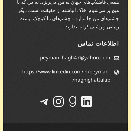
همه‌ی فاضلاب‌های جهان به من می‌ریزد. به من که با
هیچ پر می‌شوم. خاک انباشته از حقیقت است. دیگر
چشم‌های من جا ندارد… چشم‌های ما کوچک نیست.
زیبایی و زشتی کرانه ندارند…
اطلاعات تماس
peyman_hagh47@yahoo.com
https://www.linkedin.com/in/peyman-
haghighattalab/
لینکداین
گودریدز
تلگرام
اینستاگرم