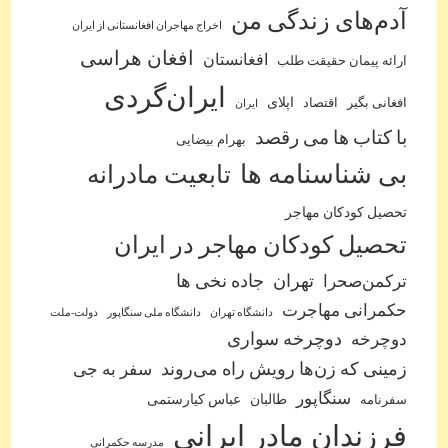
آدم‌‌های زندگی من
اخراج مهاجران افغانستانی از ایران
افغان هراسی
افغانستان
ارائه پیمان حقیقت طلب
ایران‌گردی
اپلای
افغانی بگیر
اقتصاد
ایران
با کتاب ها می رقصد
بهرام بیضایی
بی شناسنامه ها
تابعیت مادرانه
تحصیل کودکان مهاجر
تحصیل کودکان مهاجر در ایران
ترکمن‌صحرا
تهران
جاده نخی ها
حکمرانی مهاجرت
دانشگاه تهران
دانشگاه ملی سنگاپور
دولت-ملت
دوچرخه
دوچرخه سواری
زمینی که زن‌ها رویش راه می‌روند
سفر به جی
سنگاپور
طالبان
عباس کیارستمی
سفرنامه
فرزندان مادر ایرانی
مدرسه حکمرانی