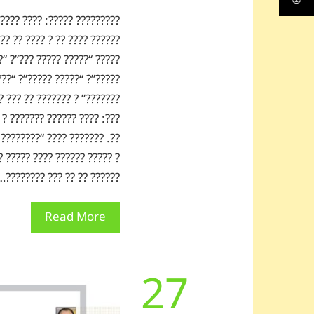
?? ?????? ???? ????? ??????
???? ?????? ????? ?? ?????”
? “??? ?????” ?? ???? “????
??? ???? ??? ?????” ? “????
 ????? ??????? ? ???? ?????
??? ?? ???? ?? ???? ? ?????
 ????? ??????? ?? ??? ?????
???? ????? ???:“???? ??????
?????? ?? ?? ??? ????????…
Read More
27