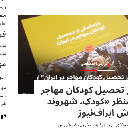
زمی
سفر
عباس
فر
مدرس
مدرسه
مه
ای
ز تحصیل کودکان مهاجر
مها
 منظر «کودک، شهروند
هرتیه
کانون
ش ایراف‌نیوز
فه
کودکان مهاجر در ایران
,
دیاران
,
کتاب‌های من