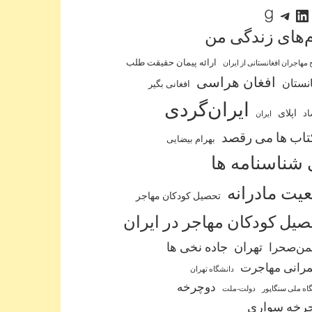
لینکداین
تلگرام
گودریدز
‌‌های زندگی من
ارائه پیمان حقیقت طلب
 مهاجران افغانستانی از ایران
افغان هراسی
نستان
افغانی بگیر
ایران‌گردی
اپلای
اد
ایران
کتاب ها می رقصد
بهرام بیضایی
 شناسنامه ها
عیت مادرانه
تحصیل کودکان مهاجر
یل کودکان مهاجر در ایران
من‌صحرا
تهران
جاده نخی ها
رانی مهاجرت
دانشگاه تهران
دوچرخه
اه ملی سنگاپور
دولت-ملت
رخه سواری