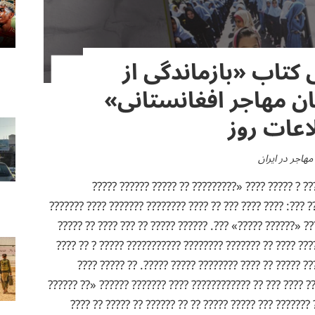
 کتاب «بازماندگی از
ن مهاجر افغانستانی»
عات روز
هاجر در ایران
??????? ???? ???? ???? ? ???? ? ????? ???? «????
??????????» ?? ???? ??????? ???: ???? ???? ??? ?? ???? ??
?????????? ?? ?????? ??????? «?????? ?????» ???. ??????
???? ???? ???????? ?? ?? ????? ???? ?? ??????? ???????? 
???? ????? ????? ?????? ? ??? ????? ?? ???? ????????
???????? ???? ?????? ??? ??? ???? ??? ?? ???????????? ???
?? ?????» ???. ?? ??? ????? ??????? ??? ????? ????? ??