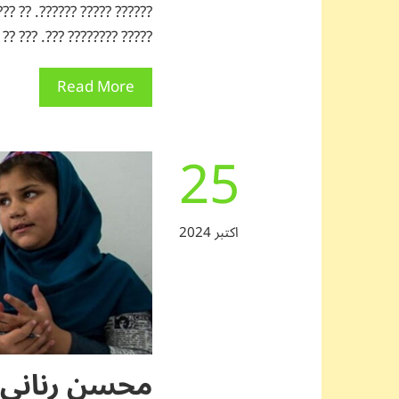
 ?????? ?????????? ?? ?????
?? ?? ???? ?? ????? ??????…
Read More
25
اکتبر 2024
محسن رنانی