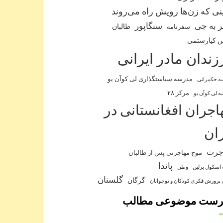
نی که زن‌ها رویش راه می‌روند
 به جی
سنگاپور
طالبان
سفرنامه
 کیارستمی
زندان مادر ایرانی
مدرسه سیاستگذاری لی کوآن یو
ه حکمرانی
مرکز ۲۸
 لی کوآن یو
اجران افغانستانی در
ران
جرت
موج مهاجرتی پس از طالبان
پاندا
 اسکول برلین
وطن
گلستان
گرگان
 پرورش فکری کودکان و نوجوانان
رست موضوعی مطالب