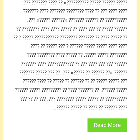
????? ?????? ????? ??????????» ?? ???? ??????? ???:
???? ???? ??? ?? ???? ???????? ??????? ???? ???????
?????????? ?? ?????? ??????? «?????? ?????» ???.
?????? ????? ?? ??? ???? ?? ????? ???? ???? ???????? ??
?? ????? ???? ?? ??????? ???????? ??????????? ????? ? ??
???? ???? ????? ????? ?????? ? ??? ????? ?? ????
???????? ????? ?????. ?? ????? ???? ???????? ????
?????? ??? ??? ???? ??? ?? ???????????? ???? ???????
?????? «?? ?????? ?? ?????» ???. ?? ??? ????? ???????
??? ????? ????? ?? ?? ?????? ?? ????? ?? ???? ??????
????? ??????. ?? ??????? ???? ?? ????????? ????? ??????
?????????? ?? ????? ????? ???????? ???. ??? ?? ?? ???
???? ?????? ?? ???? ?? ????? ??????…
Read More