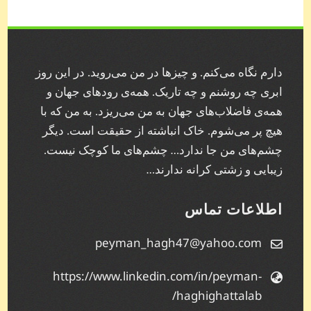
دارم نگاه می‌کنم. و چیز‌ها در من می‌روید. در این روز
ابری چه روشنم و چه تاریک. همه‌ی رودهای جهان و
همه‌ی فاضلاب‌های جهان به من می‌ریزد. به من که با
هیچ پر می‌شوم. خاک انباشته از حقیقت است. دیگر
چشم‌های من جا ندارد… چشم‌های ما کوچک نیست.
زیبایی و زشتی کرانه ندارند…
اطلاعات تماس
peyman_hagh47@yahoo.com
https://www.linkedin.com/in/peyman-
haghighattalab/