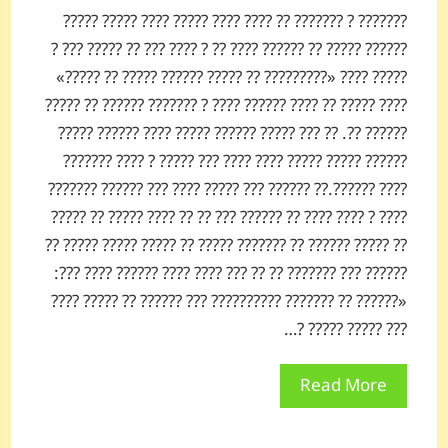
??????? ? ??????? ?? ???? ???? ????? ???? ????? ?????
?????? ????? ?? ?????? ???? ?? ? ???? ??? ?? ????? ??? ?
????? ???? «????????? ?? ????? ?????? ????? ?? ?????»
???? ????? ?? ???? ?????? ???? ? ??????? ?????? ?? ?????
?????? ??. ?? ??? ????? ?????? ????? ???? ?????? ?????
?????? ????? ????? ???? ???? ??? ????? ? ???? ???????
???? ??????.?? ?????? ??? ????? ???? ??? ?????? ???????
???? ? ???? ???? ?? ?????? ??? ?? ?? ???? ????? ?? ?????
?? ????? ?????? ?? ??????? ????? ?? ????? ????? ????? ??
?????? ??? ??????? ?? ?? ??? ???? ???? ?????? ???? ???:
«?????? ?? ??????? ?????????? ??? ?????? ?? ????? ????
??? ????? ????? ?…
Read More