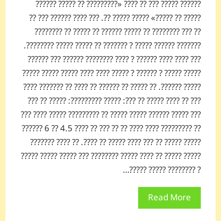
?????? ????? ??? ?? ???? «????????? ?? ????? ??????
????? ?? ?????» ????? ????? ??. ??? ???? ?????? ??? ??
?? ??? ???????? ?? ????? ?????? ?? ????? ?? ????????
??????? ?????? ????? ? ??????? ?? ????? ????? ????????.
??? ???? ???? ?????? ? ???? ???????? ?????? ??? ??????
????? ????? ? ?????? ? ????? ???? ???? ????? ????? ?????
????? ??????. ?? ????? ?? ?????? ?? ???? ?? ??????? ????
??? ?? ???? ????? ?? ???: ????? ?????????: ????? ?? ???
??? ????? ?????? ????? ????? ?? ????????? ????? ???? ???
?? ????????? ???? ???? ?? ?? ??? ?? ???? 4.5 ?? 6 ??????
????? ????? ?? ??? ???? ????? ?? ????. ?? ???? ???????
????? ????? ?? ???? ????? ???????? ??? ????? ????? ?????
? ???????? ????? ?????…
Read More