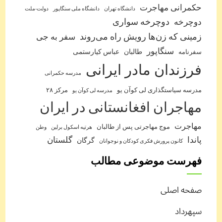
حکمرانی مهاجرت
دانشگاه تهران
دانشگاه ملی سنگاپور
دولت-ملت
دوچرخه
دوچرخه سواری
زمینی که زن‌ها رویش راه می‌روند
سفر به جی
سنگاپور
طالبان
عباس کیارستمی
سفرنامه
فرزندان مادر ایرانی
مدرسه حکمرانی
مدرسه سیاستگذاری لی کوآن یو
مرکز ۲۸
مدرسه لی کوآن یو
مهاجران افغانستانی در ایران
مهاجرت
موج مهاجرتی پس از طالبان
هرتیه اسکول برلین
وطن
پاندا
گلستان
گرگان
کانون پرورش فکری کودکان و نوجوانان
فهرست موضوعی مطالب
صفحه اصلی
سپهرداد