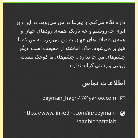
دارم نگاه می‌کنم. و چیز‌ها در من می‌روید. در این روز
ابری چه روشنم و چه تاریک. همه‌ی رودهای جهان و
همه‌ی فاضلاب‌های جهان به من می‌ریزد. به من که با
هیچ پر می‌شوم. خاک انباشته از حقیقت است. دیگر
چشم‌های من جا ندارد… چشم‌های ما کوچک نیست.
زیبایی و زشتی کرانه ندارند…
اطلاعات تماس
peyman_hagh47@yahoo.com
https://www.linkedin.com/in/peyman-
haghighattalab/