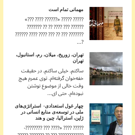
مهمانی تمام است
????? ????? «?????? ???? ???»
?????? ??? ???? ?? ?? ???????
??????? ??? ?? ??? ???? ???? ??????
?...
تهران، زوریخ، میلان، رم، استانبول،
تهران
ساکتم. خیلی ساکتم. در حقیقت
خفه‌خوان گرفته‌ام. توی عمرم هیچ
وقت خالی از موضوع نوشتن
نبوده‌ام. حتی ای...
چهار غول استعدادی- استراتژی‌های
ملی در توسعه‌ی منابع انسانی در
ژاپن، استرالیا، چین و هند
????? ???? «???? ??? ????????-