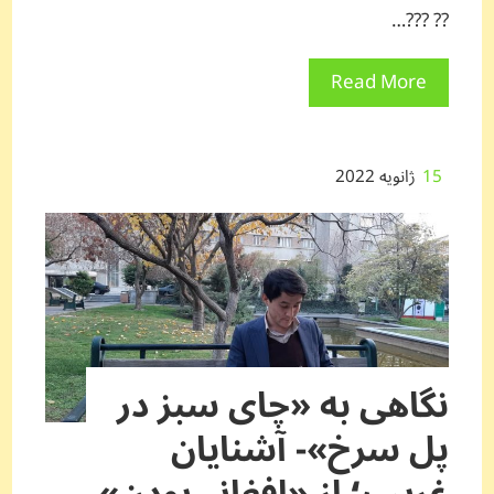
?? ???…
Read More
15
ژانویه 2022
نگاهی به «چای سبز در
پل سرخ»- آشنایان