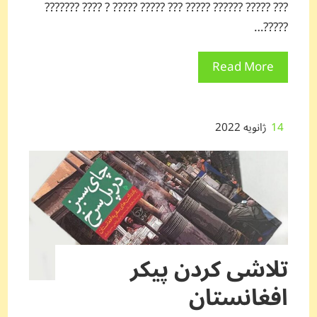
??? ????? ?????? ????? ??? ????? ????? ? ???? ???????
?????…
Read More
14
ژانویه 2022
تلاشی کردن پیکر
افغانستان