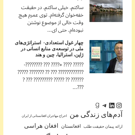
ساکتم. خیلی ساکتم. در حقیقت
خفه‌خوان گرفته‌ام. توی عمرم هیچ
وقت خالی از موضوع نوشتن
نبوده‌ام. حتی ای...
چهار غول استعدادی- استراتژی‌های
ملی در توسعه‌ی منابع انسانی در
ژاپن، استرالیا، چین و هند
????? ???? «???? ??? ????????-
???????????? ??? ?? ??????? ?????
?????? ?? ????? ????????? ??? ?
???...
اینستاگرم
لینکداین
تلگرام
گودریدز
آدم‌‌های زندگی من
اخراج مهاجران افغانستانی از ایران
افغان هراسی
افغانستان
ارائه پیمان حقیقت طلب