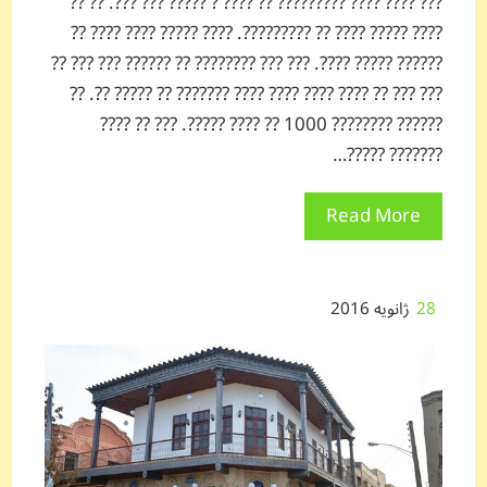
??? ???? ???? ????????? ?? ???? ? ????? ??? ???. ?? ??
???? ????? ???? ?? ?????????. ???? ????? ???? ???? ??
?????? ????? ????. ??? ??? ???????? ?? ?????? ??? ??? ??
??? ??? ?? ???? ???? ???? ???? ??????? ?? ????? ??. ??
?????? ???????? 1000 ?? ???? ?????. ??? ?? ????
??????? ?????…
Read More
28
ژانویه 2016