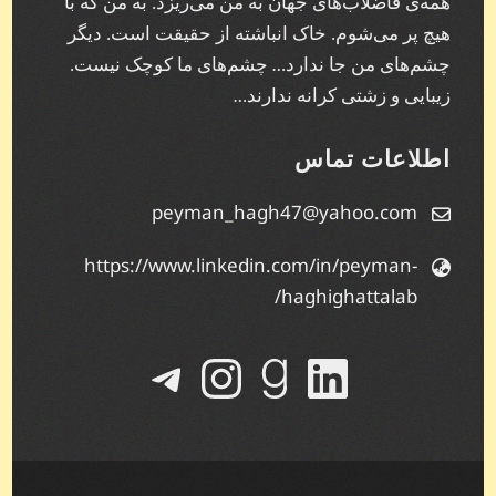
همه‌ی فاضلاب‌های جهان به من می‌ریزد. به من که با
هیچ پر می‌شوم. خاک انباشته از حقیقت است. دیگر
چشم‌های من جا ندارد… چشم‌های ما کوچک نیست.
زیبایی و زشتی کرانه ندارند…
اطلاعات تماس
peyman_hagh47@yahoo.com
https://www.linkedin.com/in/peyman-
haghighattalab/
لینکداین
گودریدز
تلگرام
اینستاگرم